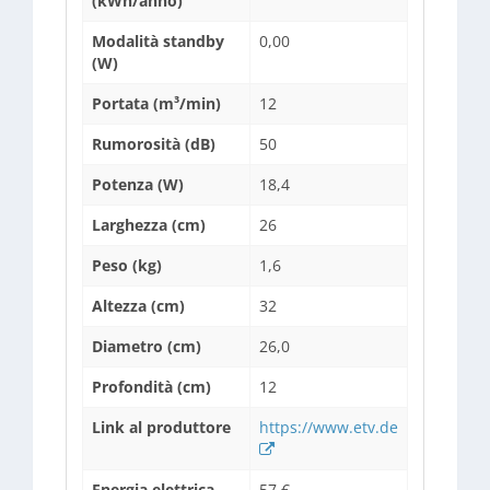
(kWh/anno)
Modalità standby
0,00
(W)
Portata (m³/min)
12
Rumorosità (dB)
50
Potenza (W)
18,4
Larghezza (cm)
26
Peso (kg)
1,6
Altezza (cm)
32
Diametro (cm)
26,0
Profondità (cm)
12
Link al produttore
https://www.etv.de
Energia elettrica
57 €