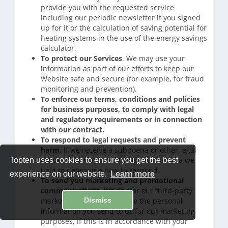
provide you with the requested service
including our periodic newsletter if you signed
up for it or the calculation of saving potential for
heating systems in the use of the energy savings
calculator.
To protect our Services
. We may use your
information as part of our efforts to keep our
Website safe and secure (for example, for fraud
monitoring and prevention).
To enforce our terms, conditions and policies
for business purposes, to comply with legal
and regulatory requirements or in connection
with our contract.
To respond to legal requests and prevent
harm
. If we receive a subpoena or other legal
request, we may need to inspect the data we
Topten uses cookies to ensure you get the best
hold to determine how to respond.
experience on our website.
Learn more
To send you marketing and promotional
communications
. We and/or our third-party
marketing partners may use the personal
Dismiss
information you send to us for our marketing
purposes, if this is in accordance with your