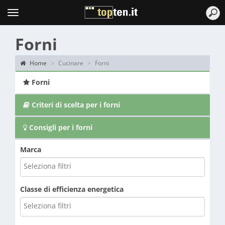
Topten
Menu
Forni
Home
Cucinare
Forni
Forni
Criteri di scelta per i forni
Consigli per i forni
Marca
Classe di efficienza energetica