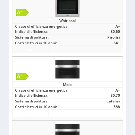
Whirlpool
Classe di efficienza energetica:
A+
Indice di efficienza:
80,60
Sistema di pulitura:
Pirolisi
Costi elettrici in 10 anni:
641
—
Miele
Classe di efficienza energetica:
A+
Indice di efficienza:
80,70
Sistema di pulitura:
Catalisi
Costi elettrici in 10 anni:
588
—