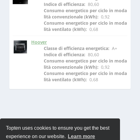
Indice di efficienza: 
 80,60
Consumo energetico per ciclo in moda
lità convenzionale (kWh): 
 0,92
Consumo energetico per ciclo in moda
lità ventilato (kWh): 
 0,68
Hoover
Classe di efficienza energetica: 
 A+
Indice di efficienza: 
 80,60
Consumo energetico per ciclo in moda
lità convenzionale (kWh): 
 0,92
Consumo energetico per ciclo in moda
lità ventilato (kWh): 
 0,68
Topten uses cookies to ensure you get the best
experience on our website.
Learn more