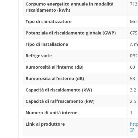
Consumo energetico annuale in modalità
713
riscaldamento (kWh)
Tipo di climatizzatore
Mon
Potenziale di riscaldamento globale (GWP)
675
Tipo di installazione
A m
Refrigerante
R32
Rumorosità all'interno (dB)
60
Rumorosità all'esterno (dB)
58
Capacità di riscaldamento (kW)
3,2
Capacità di raffrescamento (kW)
2,5
Numero di unità interne
1
Link al produttore
http