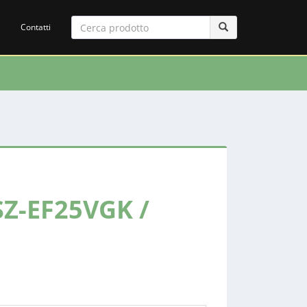
Contatti
SZ-EF25VGK /