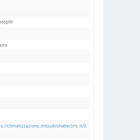
osplit
uro
s://climatizzazione.mitsubishielectric.it/it