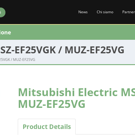
News
Chi siamo
Partner
S
ione
 MSZ-EF25VGK / MUZ-EF25VG
EF25VGK / MUZ-EF25VG
Mitsubishi Electric M
MUZ-EF25VG
Product Details