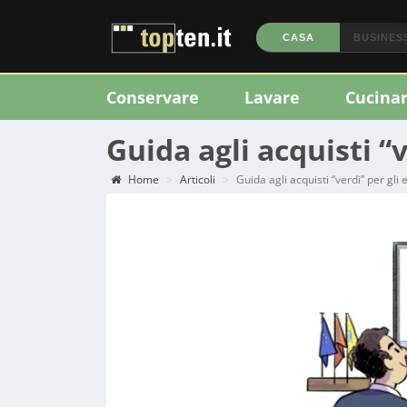
CASA
BUSINES
Conservare
Lavare
Cucina
Guida agli acquisti “v
Home
Articoli
Guida agli acquisti “verdi” per gli 