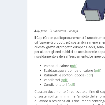
By fabio
Pubblicato 3 anni fa
Il Gpp (Green public procurement) è uno strum
diffusione di prodotti più sostenibili e meno ene
questo, grazie al progetto europeo Hacks, sono s
per aiutare gli enti pubblici ad acquistare le ap
riscaldamento e del raffrescamento. Le linee gu
Pompe di calore (
pdf
)
Scaldaacqua a pompa di calore (
pdf
)
Rubinetti e soffioni doccia (
pdf
)
Ventilatori (
pdf
)
Condizionatori (
pdf
)
Ciascun documento è realizzato al fine di sup
di sostenibilità minimi, nell’ambito delle for
di lavoro o residenziali. I documenti conten