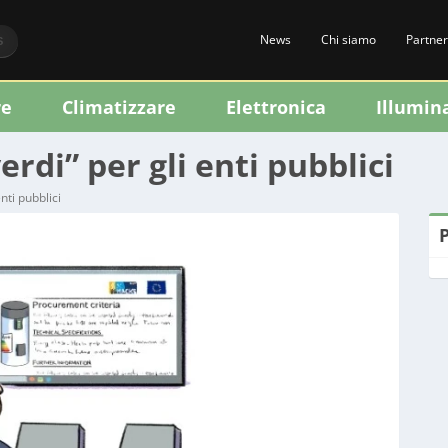
News
Chi siamo
Partner
S
re
Climatizzare
Elettronica
Illumin
erdi” per gli enti pubblici
enti pubblici