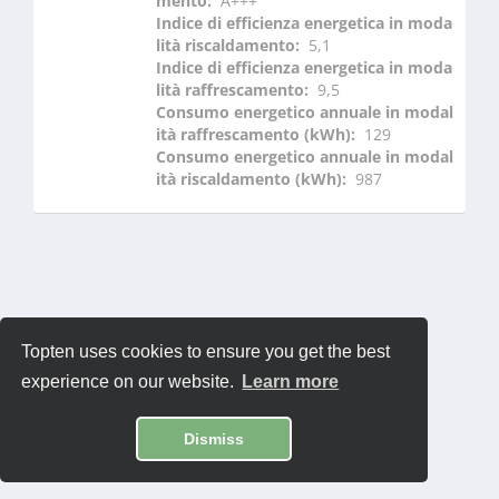
mento: 
 A+++
Indice di efficienza energetica in moda
lità riscaldamento: 
 5,1
Indice di efficienza energetica in moda
lità raffrescamento: 
 9,5
Consumo energetico annuale in modal
ità raffrescamento (kWh): 
 129
Consumo energetico annuale in modal
ità riscaldamento (kWh): 
 987
Topten uses cookies to ensure you get the best
experience on our website.
Learn more
Dismiss