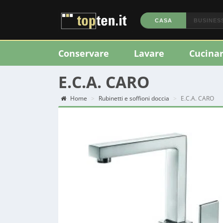
CASA
BUSINES
Conservare
Lavare
Cucina
E.C.A. CARO
Home
Rubinetti e soffioni doccia
E.C.A. CARO