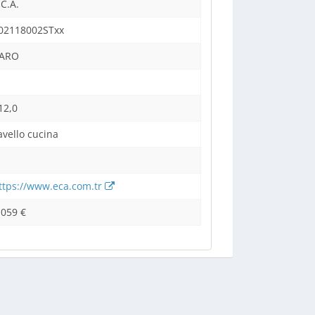
.C.A.
02118002STxx
ARO
12,0
avello cucina
ttps://www.eca.com.tr
.059 €