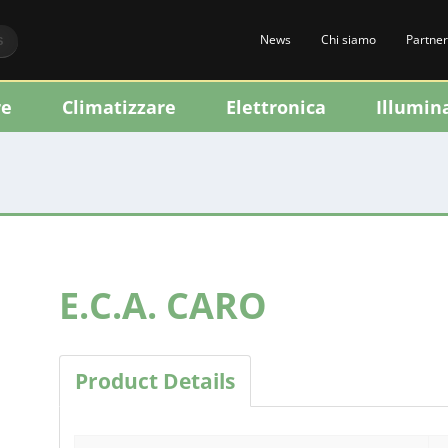
News
Chi siamo
Partner
S
re
Climatizzare
Elettronica
Illumin
E.C.A. CARO
Product Details