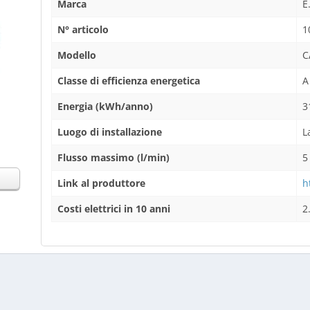
Marca
E
N° articolo
1
Modello
C
Classe di efficienza energetica
A
Energia (kWh/anno)
3
Luogo di installazione
L
Flusso massimo (l/min)
5
Link al produttore
h
Costi elettrici in 10 anni
2