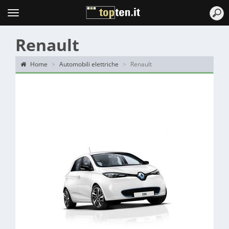
Topten
Menu
Renault
Home
Automobili elettriche
Renault