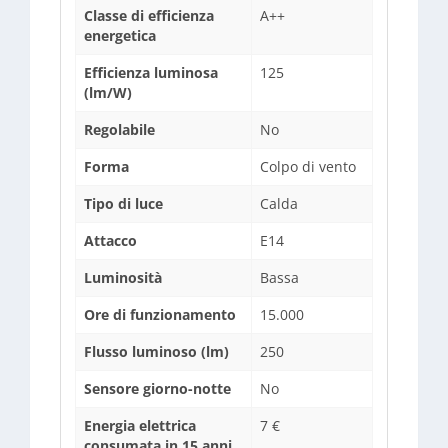
Classe di efficienza
A++
energetica
Efficienza luminosa
125
(lm/W)
Regolabile
No
Forma
Colpo di vento
Tipo di luce
Calda
Attacco
E14
Luminosità
Bassa
Ore di funzionamento
15.000
Flusso luminoso (lm)
250
Sensore giorno-notte
No
Energia elettrica
7 €
consumata in 15 anni