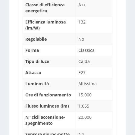
Classe di efficienza
A++
energetica
Efficienza luminosa
132
(lm/W)
Regolabile
No
Forma
Classica
Tipo di luce
Calda
Attacco
E27
Luminosità
Altissima
Ore di funzionamento
15.000
Flusso luminoso (lm)
1.055
N° cicli accensione-
20.000
spegnimento
Sensore giorno-notte
No