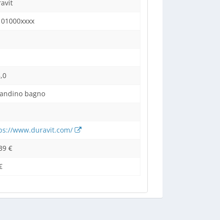
avit
101000xxxx
,0
andino bagno
ps://www.duravit.com/
39 €
€