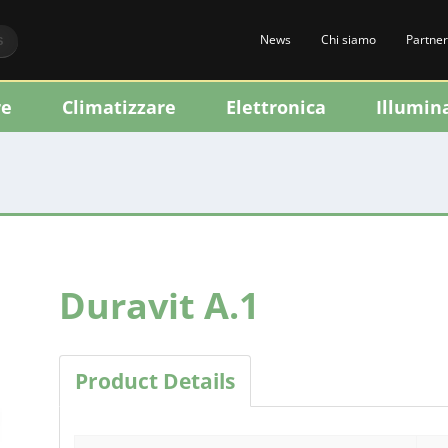
News
Chi siamo
Partner
S
re
Climatizzare
Elettronica
Illumin
Duravit A.1
Product Details