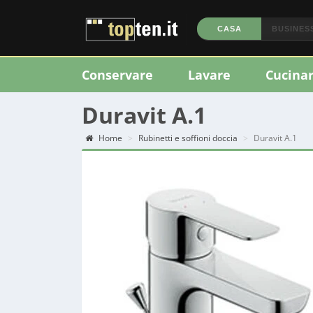
CASA
BUSINES
Conservare
Lavare
Cucina
Duravit A.1
Home
Rubinetti e soffioni doccia
Duravit A.1