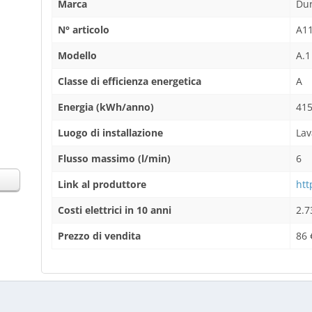
Marca
Dur
N° articolo
A1
Modello
A.1
Classe di efficienza energetica
A
Energia (kWh/anno)
415
Luogo di installazione
Lav
Flusso massimo (l/min)
6
Link al produttore
htt
Costi elettrici in 10 anni
2.7
Prezzo di vendita
86 