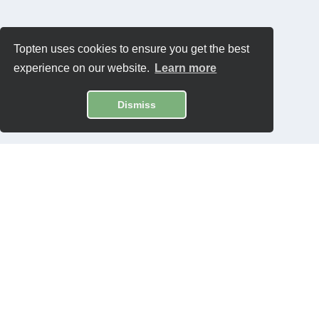
Topten uses cookies to ensure you get the best
experience on our website.
Learn more
Dismiss
Contatti
Privacy Policy
Software:
Topten International Group © 2026