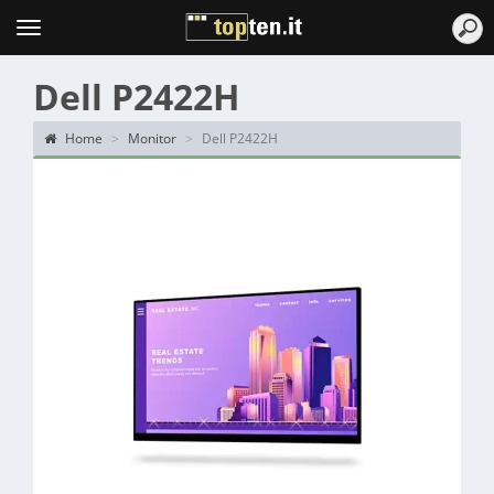
Topten
Menu
Dell P2422H
Home
Monitor
Dell P2422H