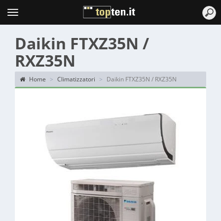
Topten
Menu
Daikin FTXZ35N /
RXZ35N
Home
Climatizzatori
Daikin FTXZ35N / RXZ35N