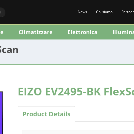
News
Chi siamo
Partner
S
re
Climatizzare
Elettronica
Illumin
xScan
EIZO EV2495-BK FlexS
Product Details