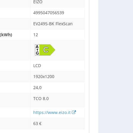
EIZO
4995047056539
EV2495-BK FlexScan
 (kWh)
12
LCD
1920x1200
24,0
TCO 8.0
https://www.eizo.it
63 €