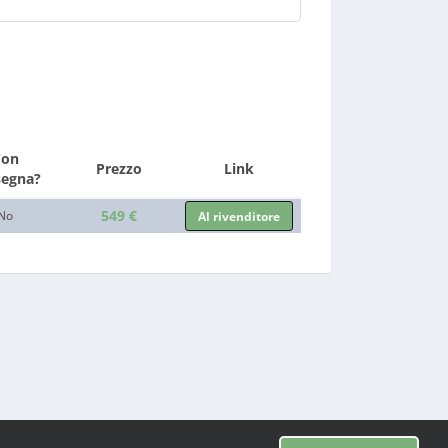
Con
Prezzo
Link
segna?
549 €
No
Al rivenditore