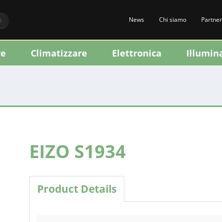
News
Chi siamo
Partner
S
re
Climatizzare
Elettronica
Illumin
EIZO S1934
Product Details