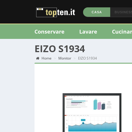
CASA
BUSINES
Conservare
Lavare
Cucina
EIZO S1934
Home
Monitor
EIZO S1934