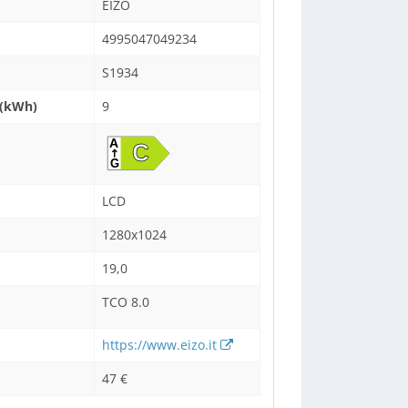
EIZO
4995047049234
S1934
 (kWh)
9
LCD
1280x1024
19,0
TCO 8.0
https://www.eizo.it
47 €