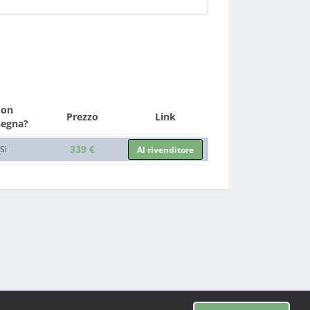
Con
Prezzo
Link
segna?
339 €
Sì
Al rivenditore