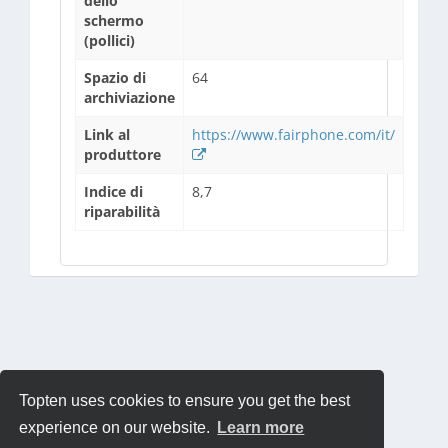
dello
schermo
(pollici)
Spazio di
64
archiviazione
Link al
https://www.fairphone.com/it/
produttore
Indice di
8,7
riparabilità
Topten uses cookies to ensure you get the best
experience on our website.
Learn more