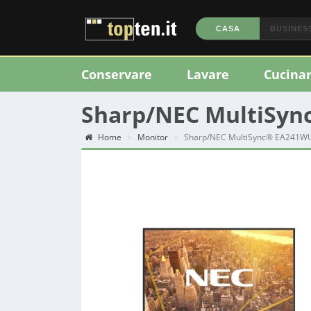
CASA
BUSINES
Conservare
Lavare
Cucina
Sharp/NEC MultiSy
Home
Monitor
Sharp/NEC MultiSync® EA241W