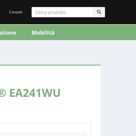
Contatti
azione
Mobilità
c® EA241WU