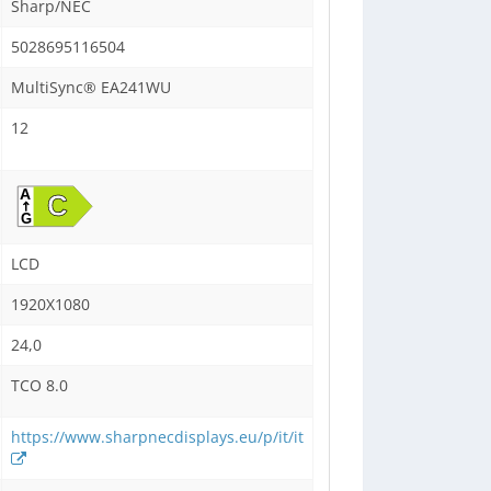
Sharp/NEC
5028695116504
MultiSync® EA241WU
12
LCD
1920X1080
24,0
TCO 8.0
https://www.sharpnecdisplays.eu/p/it/it