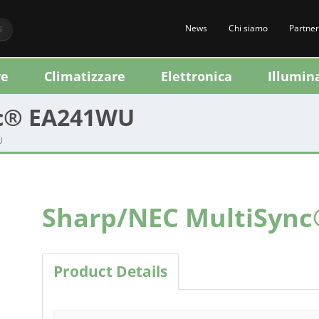
News
Chi siamo
Partner
S
re
Climatizzare
Elettronica
Illumin
nc® EA241WU
U
Sharp/NEC MultiSyn
Product Details