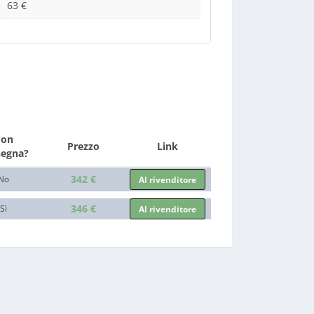
63 €
Con
Prezzo
Link
segna?
342 €
No
Al rivenditore
346 €
Sì
Al rivenditore