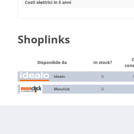
Costi elettrici in 5 anni
Shoplinks
Disponibile da
In stock?
con
Idealo
Sì
Monclick
Sì