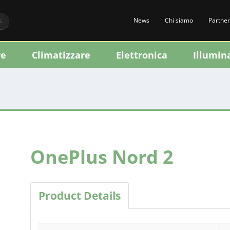
News
Chi siamo
Partner
S
re
Climatizzare
Elettronica
Illumin
OnePlus Nord 2
Product Details