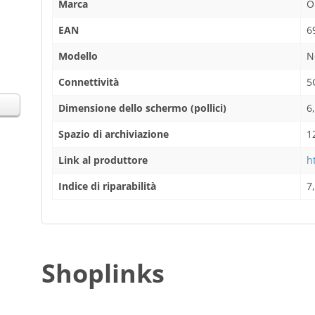
Marca
O
EAN
6
Modello
N
Connettività
5
Dimensione dello schermo (pollici)
6
Spazio di archiviazione
1
Link al produttore
h
Indice di riparabilità
7
Shoplinks