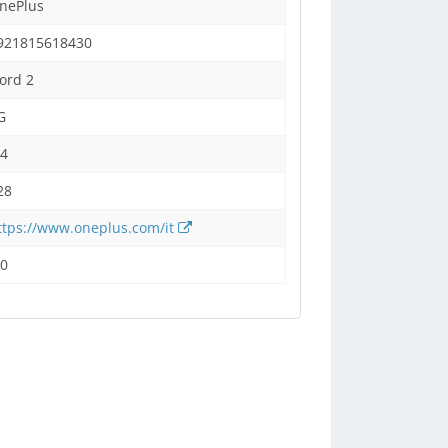
nePlus
921815618430
ord 2
G
,4
28
ttps://www.oneplus.com/it
,0