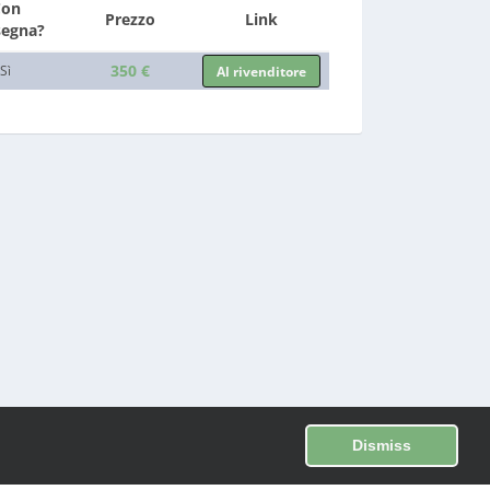
Con
Prezzo
Link
segna?
350 €
Sì
Al rivenditore
Dismiss