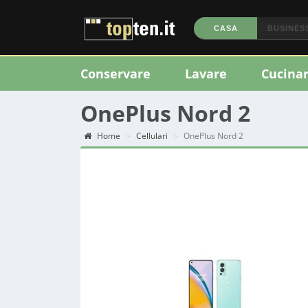
CASA
BUSINES
Conservare
Lavare
Cucina
OnePlus Nord 2
Home
Cellulari
OnePlus Nord 2