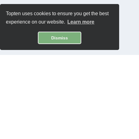
Topten uses cookies to ensure you get the best
experience on our website.
Learn more
Dismiss
Contatti
Privacy Policy
Software:
Topten International Group © 2026
Contenuti:
Eliante © 2026