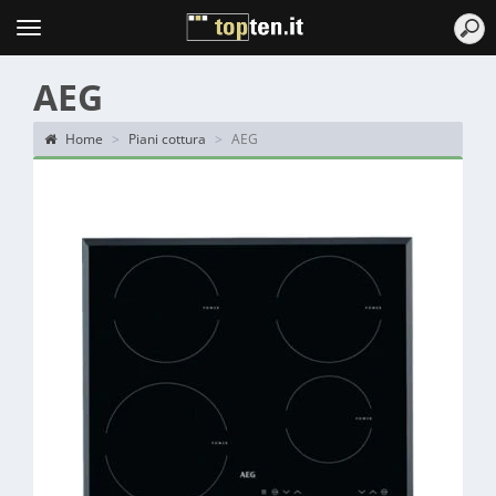
Topten
Menu
AEG
Home
Piani cottura
AEG