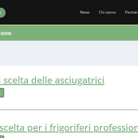
News
Chi siamo
Partner
S
ione
di scelta delle asciugatrici
a
 scelta per i frigoriferi profession