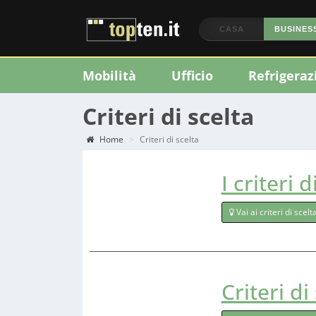
CASA
BUSINES
Mobilità
Ufficio
Refrigeraz
Criteri di scelta
Home
Criteri di scelta
I criteri 
Vai ai criteri di scelt
Criteri di