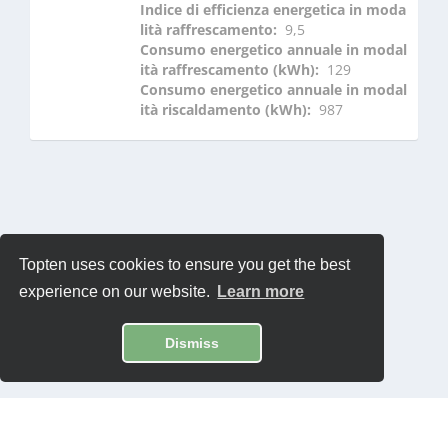
Indice di efficienza energetica in moda
lità raffrescamento: 
 9,5
Consumo energetico annuale in modal
ità raffrescamento (kWh): 
 129
Consumo energetico annuale in modal
ità riscaldamento (kWh): 
 987
Topten uses cookies to ensure you get the best
experience on our website.
Learn more
Dismiss