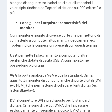
bisogna distinguere tra i valori tipici e quelli massimi. I
valori tipici (indicati da Topten) si situano sui 200 cd/cm2 o
più.
Consigli per l’acquisto: connettività del
monitor
Ogni monitor è munito di diverse porte che permettono di
connetterlo a computer, altoparlanti, videocamere, ecc.
Topten indica le connessioni presenti con questi termini:
USB
: permette l'allacciamento a computer o altre
periferiche dotate di uscita USB. Alcuni monitor ne
possiedono più di una.
VGA
: la porta analogica VGA è quella standard. Ormai
quasi tutti i monitor dispongono anche di porte digitali (DVI
e/o HDMI)) che permettono di collegare fonti digitali (es.
lettori BlueRay);
DVI
: il connettore DVI è predisposto per lo standard
digitale. Ci ne sono di tre tipi: DVI-A che fa passare
esclusivamente un segnale analogico, DVI-D che fa