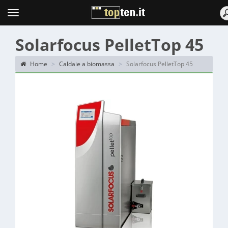
Topten
Menu
Solarfocus PelletTop 45
Home
Caldaie a biomassa
Solarfocus PelletTop 45